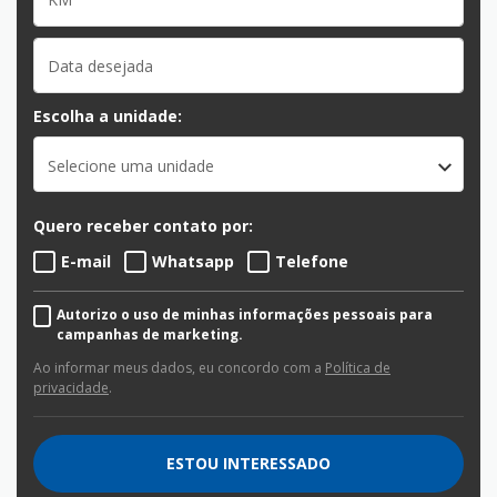
Escolha a unidade:
Selecione uma unidade
Quero receber contato por:
E-mail
Whatsapp
Telefone
Autorizo o uso de minhas informações pessoais para
campanhas de marketing.
Ao informar meus dados, eu concordo com a
Política de
privacidade
.
ESTOU INTERESSADO