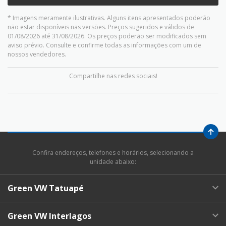
* Imagens meramente ilustrativas. Alguns itens apresentados poderão
não estar disponíveis nas versões. Preços sugeridos e válidos de
01/08/2026 até 31/08/2026. Os preços poderão ser modificados sem
aviso prévio. Consulte e confirme todas as informações com um de
nossos vendedores.
Compartilhe nas redes sociais!
Confira endereços, telefones e horários, selecionando a
unidade abaixo:
Green VW Tatuapé
Green VW Interlagos